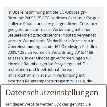
In Übereinstimmung mit der EU-Ökodesign-
Richtlinie 2009/125 / EG ist dieses Gerät nur für gut
isolierte Räume und den gelegentlichen Gebrauch
geeignet und darf nur in Verbindung mit einer
Steuereinheit (Steckdosenthermostat) verwendet
werden. Wir möchten Sie darüber informieren In
Übereinstimmung mit der EU-Ökodesign-Richtlinie
2009/125 / EG wurde die Verordnung 2015/1188
erlassen, in der Ökodesign-Anforderungen für
einzelne Raumheizgeräte festgelegt sind. Die
Installation und Inbetriebnahme von
Infrarotstrahlern ist nur in Verbindung mit
externen Raumtemperaturreglern zulässig, die
folgende Funktionen erfüllen: elektronische
Datenschutzeinstellungen
Raumtemperaturregelung mit
Wochentagssteuerung und Fernbedienung und /
oder Fensteröffnungsdetektor und / oder adaptive
Auf dieser Website werden Cookies genutzt. Sie